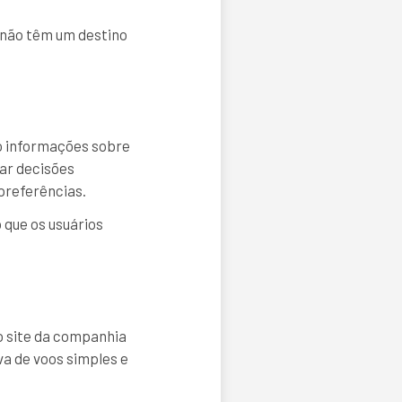
s não têm um destino
do informações sobre
ar decisões
preferências.
 que os usuários
o site da companhia
va de voos simples e