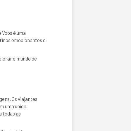
e Voos é uma
stinos emocionantes e
plorar o mundo de
ens. Os viajantes
 em uma única
a todas as